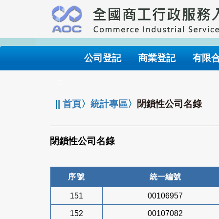
跳
到
主
要
內
公司登記
商業登記
有限
容
:::
||
首頁
〉
統計專區
〉
閉鎖性公司名錄
閉鎖性公司名錄
序號
統一編號
151
00106957
152
00107082