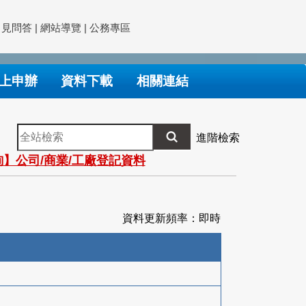
常見問答
|
網站導覽
|
公務專區
上申辦
資料下載
相關連結
全
進階檢索
站
】公司/商業/工廠登記資料
檢
索
資料更新頻率：即時