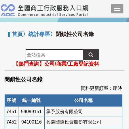
跳
Toggl
到
navig
主
:::
要
內
||
首頁
〉
統計專區
〉
閉鎖性公司名錄
容
全
站
【熱門查詢】公司/商業/工廠登記資料
檢
索
閉鎖性公司名錄
資料更新頻率：即時
序號
統一編號
公司名稱
7451
94099151
承予股份有限公司
7452
94100116
興晨國際投資股份有限公司