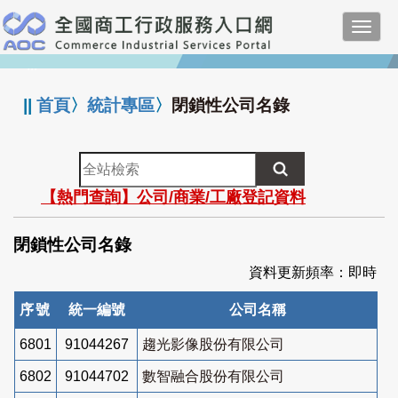
跳
Toggl
到
navig
主
:::
要
內
||
首頁
〉
統計專區
〉
閉鎖性公司名錄
容
全
站
【熱門查詢】公司/商業/工廠登記資料
檢
索
閉鎖性公司名錄
資料更新頻率：即時
序號
統一編號
公司名稱
6801
91044267
趨光影像股份有限公司
6802
91044702
數智融合股份有限公司