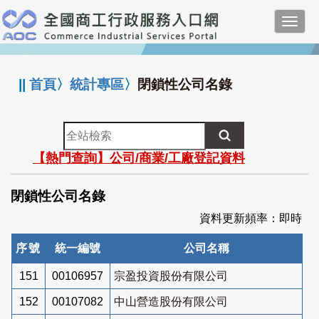
跳
Toggl
到
navig
主
:::
要
內
||
首頁
〉
統計專區
〉
閉鎖性公司名錄
容
全
站
【熱門查詢】公司/商業/工廠登記資料
檢
索
閉鎖性公司名錄
資料更新頻率：即時
序號
統一編號
公司名稱
151
00106957
宗盈投資股份有限公司
152
00107082
中山營造股份有限公司