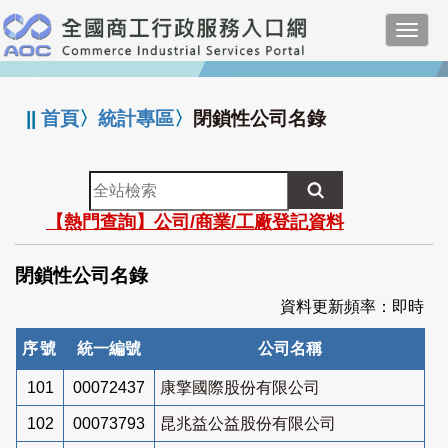
跳
Toggl
到
navig
主
:::
要
內
||
首頁
〉
統計專區
〉
閉鎖性公司名錄
容
全
站
【熱門查詢】公司/商業/工廠登記資料
檢
索
閉鎖性公司名錄
資料更新頻率：即時
序號
統一編號
公司名稱
101
00072437
康擎國際股份有限公司
102
00073793
昆兆益公益股份有限公司