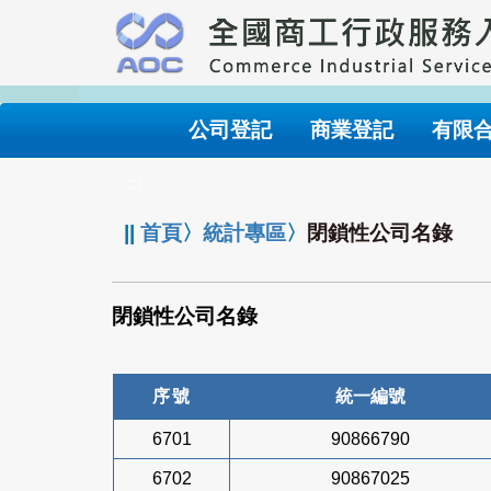
跳
到
主
要
內
公司登記
商業登記
有限
容
:::
||
首頁
〉
統計專區
〉
閉鎖性公司名錄
閉鎖性公司名錄
序號
統一編號
6701
90866790
6702
90867025