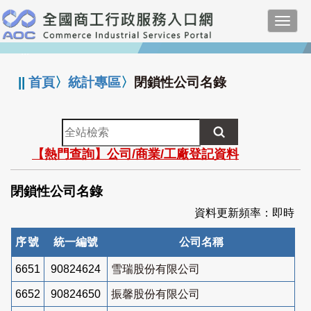
跳
Toggl
到
navig
主
:::
要
內
||
首頁
〉
統計專區
〉
閉鎖性公司名錄
容
全
站
【熱門查詢】公司/商業/工廠登記資料
檢
索
閉鎖性公司名錄
資料更新頻率：即時
序號
統一編號
公司名稱
6651
90824624
雪瑞股份有限公司
6652
90824650
振馨股份有限公司