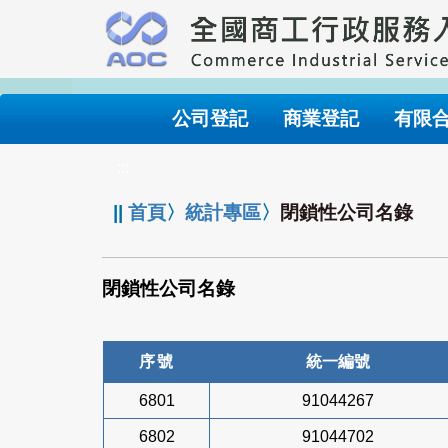
跳
到
主
要
內
公司登記
商業登記
有限
容
:::
||
首頁
〉
統計專區
〉
閉鎖性公司名錄
閉鎖性公司名錄
序號
統一編號
6801
91044267
6802
91044702