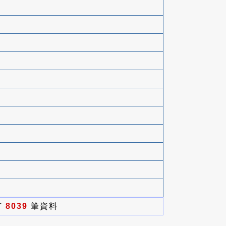
有
8039
筆資料