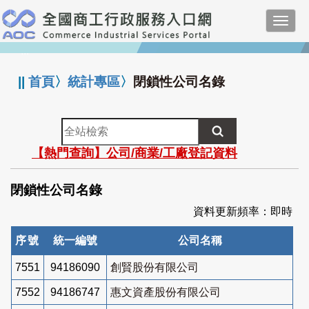
跳
Toggl
到
navig
主
:::
要
內
||
首頁
〉
統計專區
〉
閉鎖性公司名錄
容
全
站
【熱門查詢】公司/商業/工廠登記資料
檢
索
閉鎖性公司名錄
資料更新頻率：即時
序號
統一編號
公司名稱
7551
94186090
創賢股份有限公司
7552
94186747
惠文資產股份有限公司