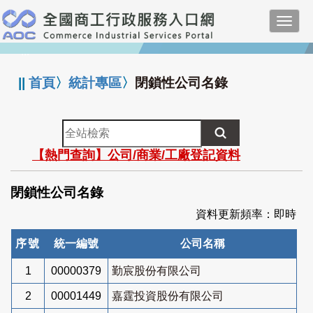
跳
Toggl
到
navig
主
:::
要
內
||
首頁
〉
統計專區
〉
閉鎖性公司名錄
容
全
站
【熱門查詢】公司/商業/工廠登記資料
檢
索
閉鎖性公司名錄
資料更新頻率：即時
序號
統一編號
公司名稱
1
00000379
勤宸股份有限公司
2
00001449
嘉霆投資股份有限公司