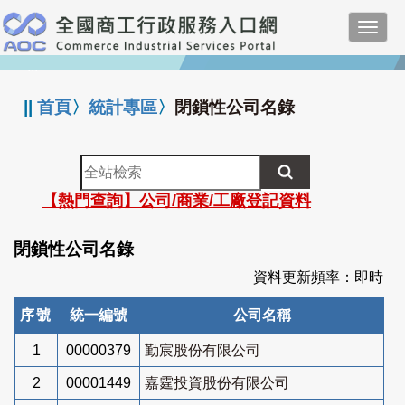
跳
Toggl
到
navig
主
:::
要
內
||
首頁
〉
統計專區
〉
閉鎖性公司名錄
容
全
站
【熱門查詢】公司/商業/工廠登記資料
檢
索
閉鎖性公司名錄
資料更新頻率：即時
序號
統一編號
公司名稱
1
00000379
勤宸股份有限公司
2
00001449
嘉霆投資股份有限公司