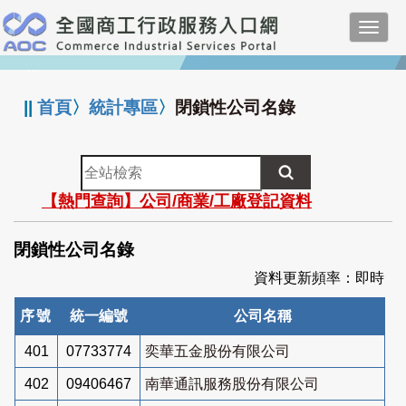
跳
Toggl
到
navig
主
:::
要
內
||
首頁
〉
統計專區
〉
閉鎖性公司名錄
容
全
站
【熱門查詢】公司/商業/工廠登記資料
檢
索
閉鎖性公司名錄
資料更新頻率：即時
序號
統一編號
公司名稱
401
07733774
奕華五金股份有限公司
402
09406467
南華通訊服務股份有限公司