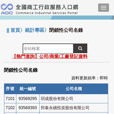
跳
Toggl
到
navig
主
:::
要
內
||
首頁
〉
統計專區
〉
閉鎖性公司名錄
容
全
站
【熱門查詢】公司/商業/工廠登記資料
檢
索
閉鎖性公司名錄
資料更新頻率：即時
序號
統一編號
公司名稱
7101
93569295
玥成股份有限公司
7102
93569393
邦泰永續投資股份有限公司