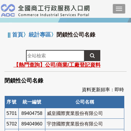
跳
Toggl
到
navig
主
:::
要
內
||
首頁
〉
統計專區
〉
閉鎖性公司名錄
容
全
站
【熱門查詢】公司/商業/工廠登記資料
檢
索
閉鎖性公司名錄
資料更新頻率：即時
序號
統一編號
公司名稱
5701
89404758
威皇國際實業股份有限公司
5702
89404960
宇啓國際實業股份有限公司