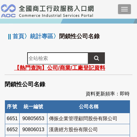
跳
Toggl
到
navig
主
:::
要
內
||
首頁
〉
統計專區
〉
閉鎖性公司名錄
容
全
站
【熱門查詢】公司/商業/工廠登記資料
檢
索
閉鎖性公司名錄
資料更新頻率：即時
序號
統一編號
公司名稱
6651
90805653
傳振企業管理顧問股份有限公司
6652
90806013
漢唐經方股份有限公司