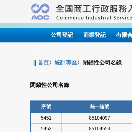
跳
到
主
要
內
公司登記
商業登記
有限
容
:::
||
首頁
〉
統計專區
〉
閉鎖性公司名錄
閉鎖性公司名錄
序號
統一編號
5451
85104097
5452
85104553