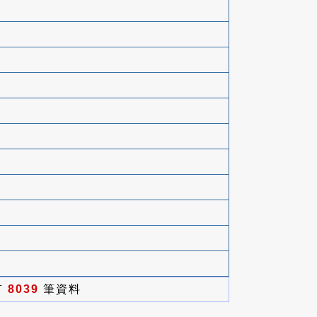
有
8039
筆資料