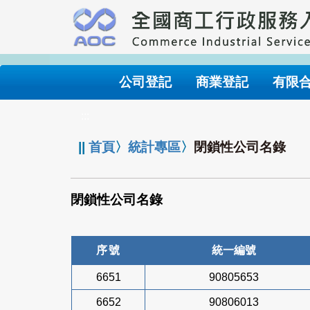
跳
到
主
要
內
公司登記
商業登記
有限
容
:::
||
首頁
〉
統計專區
〉
閉鎖性公司名錄
閉鎖性公司名錄
序號
統一編號
6651
90805653
6652
90806013