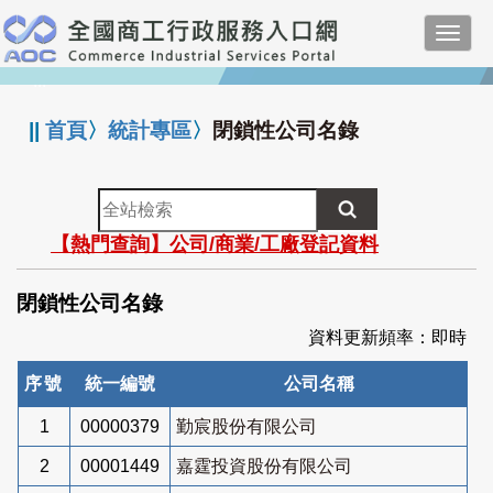
跳
Toggl
到
navig
主
:::
要
內
||
首頁
〉
統計專區
〉
閉鎖性公司名錄
容
全
站
【熱門查詢】公司/商業/工廠登記資料
檢
索
閉鎖性公司名錄
資料更新頻率：即時
序號
統一編號
公司名稱
1
00000379
勤宸股份有限公司
2
00001449
嘉霆投資股份有限公司