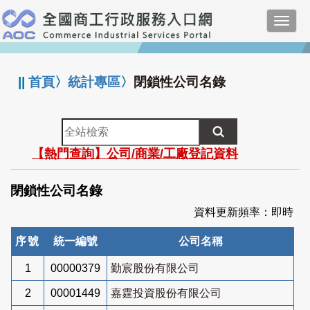
跳
Toggl
到
navig
主
:::
要
內
||
首頁
〉
統計專區
〉
閉鎖性公司名錄
容
全
站
【熱門查詢】公司/商業/工廠登記資料
檢
索
閉鎖性公司名錄
資料更新頻率：即時
序號
統一編號
公司名稱
1
00000379
勤宸股份有限公司
2
00001449
嘉霆投資股份有限公司