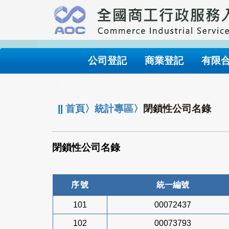
跳
到
主
要
內
公司登記
商業登記
有限
容
:::
||
首頁
〉
統計專區
〉
閉鎖性公司名錄
閉鎖性公司名錄
序號
統一編號
101
00072437
102
00073793