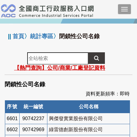
跳
Toggl
到
navig
主
:::
要
內
||
首頁
〉
統計專區
〉
閉鎖性公司名錄
容
全
站
【熱門查詢】公司/商業/工廠登記資料
檢
索
閉鎖性公司名錄
資料更新頻率：即時
序號
統一編號
公司名稱
6601
90742237
興傑發實業股份有限公司
6602
90742969
綠雷德創新股份有限公司