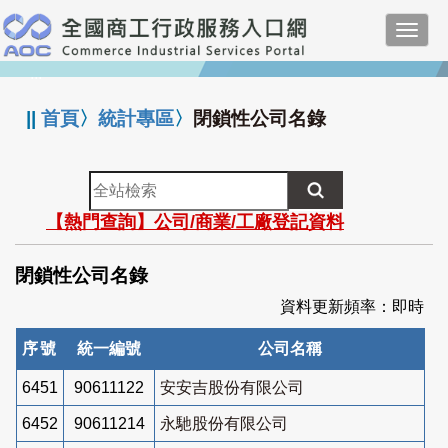
跳
Toggl
到
navig
主
:::
要
內
||
首頁
〉
統計專區
〉
閉鎖性公司名錄
容
全
站
【熱門查詢】公司/商業/工廠登記資料
檢
索
閉鎖性公司名錄
資料更新頻率：即時
序號
統一編號
公司名稱
6451
90611122
安安吉股份有限公司
6452
90611214
永馳股份有限公司