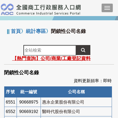
跳
Toggl
到
navig
主
:::
要
內
||
首頁
〉
統計專區
〉
閉鎖性公司名錄
容
全
站
【熱門查詢】公司/商業/工廠登記資料
檢
索
閉鎖性公司名錄
資料更新頻率：即時
序號
統一編號
公司名稱
6551
90668975
惠永企業股份有限公司
6552
90669192
醫時代股份有限公司