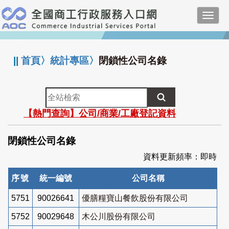
跳
Toggl
到
navig
主
:::
要
內
||
首頁
〉
統計專區
〉
閉鎖性公司名錄
容
全
站
【熱門查詢】公司/商業/工廠登記資料
檢
索
閉鎖性公司名錄
資料更新頻率：即時
序號
統一編號
公司名稱
5751
90026641
優膳糧寶山餐飲股份有限公司
5752
90029648
木公川股份有限公司