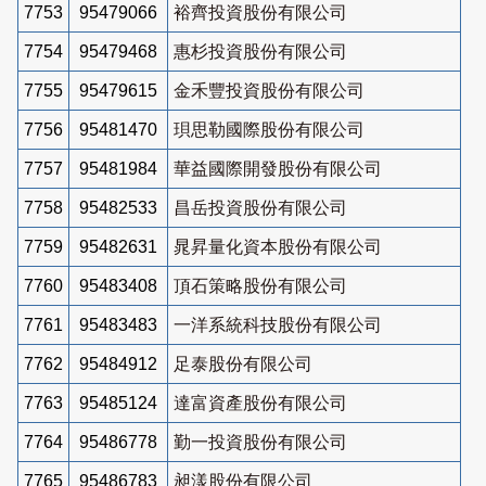
7753
95479066
裕齊投資股份有限公司
7754
95479468
惠杉投資股份有限公司
7755
95479615
金禾豐投資股份有限公司
7756
95481470
珼思勒國際股份有限公司
7757
95481984
華益國際開發股份有限公司
7758
95482533
昌岳投資股份有限公司
7759
95482631
晁昇量化資本股份有限公司
7760
95483408
頂石策略股份有限公司
7761
95483483
一洋系統科技股份有限公司
7762
95484912
足泰股份有限公司
7763
95485124
達富資產股份有限公司
7764
95486778
勤一投資股份有限公司
7765
95486783
昶漾股份有限公司