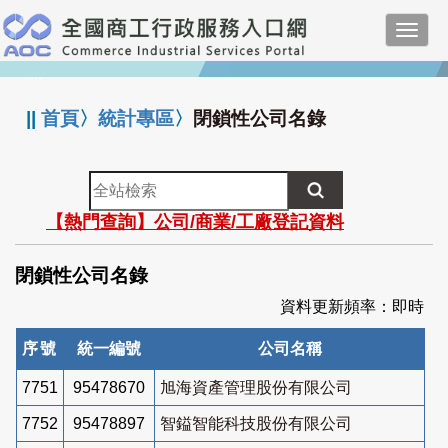
跳
Toggl
到
navig
主
:::
要
內
||
首頁
〉
統計專區
〉
閉鎖性公司名錄
容
全
站
【熱門查詢】公司/商業/工廠登記資料
檢
索
閉鎖性公司名錄
資料更新頻率：即時
序號
統一編號
公司名稱
7751
95478670
旭海資產管理股份有限公司
7752
95478897
智鎰智能科技股份有限公司