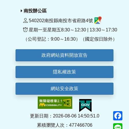
南投辦公區
540202南投縣南投市省府路4號
星期一至星期五8:30～12:30 | 13:30～17:30
（公司登記：9:00～16:30）（國定假日除外）
政府網站資料開放宣告
隱私權政策
網站安全政策
F
更新日期：2026-08-06 14:50:51.0
累積瀏覽人次：477466706
Li