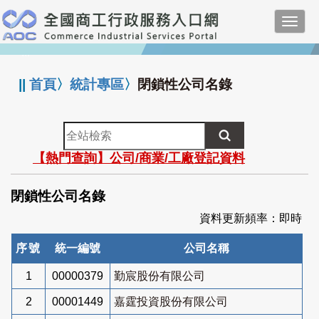
跳
Toggl
到
navig
主
:::
要
內
||
首頁
〉
統計專區
〉
閉鎖性公司名錄
容
全
站
【熱門查詢】公司/商業/工廠登記資料
檢
索
閉鎖性公司名錄
資料更新頻率：即時
序號
統一編號
公司名稱
1
00000379
勤宸股份有限公司
2
00001449
嘉霆投資股份有限公司