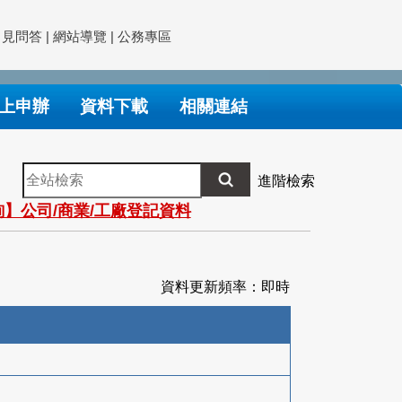
常見問答
|
網站導覽
|
公務專區
上申辦
資料下載
相關連結
全
進階檢索
站
】公司/商業/工廠登記資料
檢
索
資料更新頻率：即時