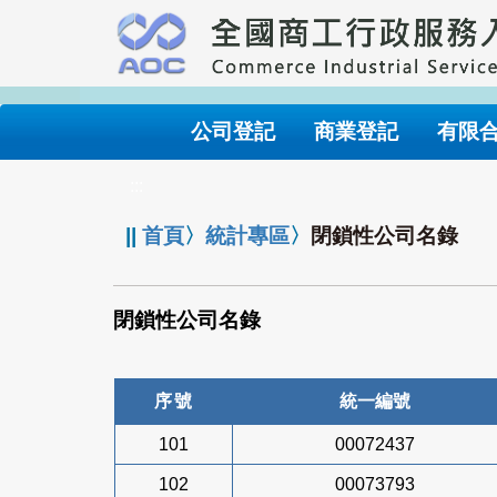
跳
到
主
要
內
公司登記
商業登記
有限
容
:::
||
首頁
〉
統計專區
〉
閉鎖性公司名錄
閉鎖性公司名錄
序號
統一編號
101
00072437
102
00073793