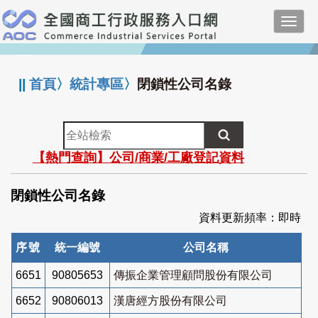
跳
Toggl
到
navig
主
:::
要
內
||
首頁
〉
統計專區
〉
閉鎖性公司名錄
容
全
站
【熱門查詢】公司/商業/工廠登記資料
檢
索
閉鎖性公司名錄
資料更新頻率：即時
序號
統一編號
公司名稱
6651
90805653
傳振企業管理顧問股份有限公司
6652
90806013
漢唐經方股份有限公司