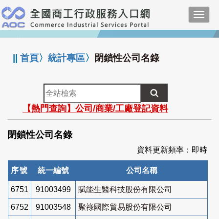
跳
Toggl
到
navig
主
:::
要
內
||
首頁
〉
統計專區
〉
閉鎖性公司名錄
容
全
站
【熱門查詢】公司/商業/工廠登記資料
檢
索
閉鎖性公司名錄
資料更新頻率：即時
序號
統一編號
公司名稱
6751
91003499
賦能生醫科技股份有限公司
6752
91003548
聚祿國際貿易股份有限公司