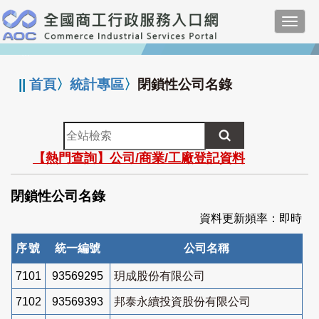
跳
Toggl
到
navig
主
:::
要
內
||
首頁
〉
統計專區
〉
閉鎖性公司名錄
容
全
站
【熱門查詢】公司/商業/工廠登記資料
檢
索
閉鎖性公司名錄
資料更新頻率：即時
序號
統一編號
公司名稱
7101
93569295
玥成股份有限公司
7102
93569393
邦泰永續投資股份有限公司