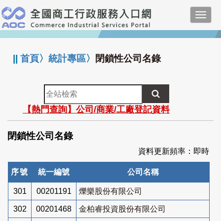
跳
Toggl
到
navig
主
:::
要
內
||
首頁
〉
統計專區
〉
閉鎖性公司名錄
容
全
站
【熱門查詢】公司/商業/工廠登記資料
檢
索
閉鎖性公司名錄
資料更新頻率：即時
序號
統一編號
公司名稱
301
00201191
爍樂股份有限公司
302
00201468
金柏睿投資股份有限公司