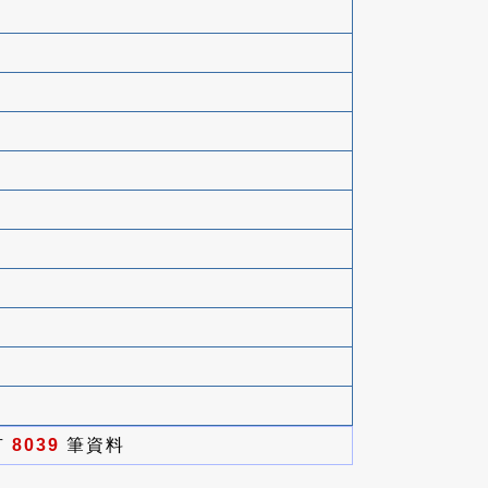
有
8039
筆資料