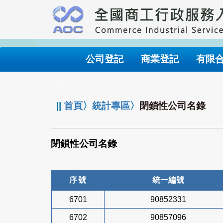
跳
到
主
要
內
公司登記
商業登記
有限
容
:::
||
首頁
〉
統計專區
〉
閉鎖性公司名錄
閉鎖性公司名錄
序號
統一編號
6701
90852331
6702
90857096