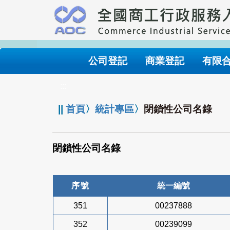
跳
到
主
要
內
公司登記
商業登記
有限
容
:::
||
首頁
〉
統計專區
〉
閉鎖性公司名錄
閉鎖性公司名錄
序號
統一編號
351
00237888
352
00239099