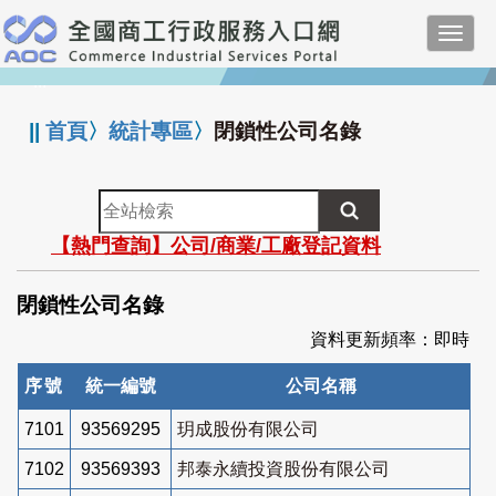
跳
Toggl
到
navig
主
:::
要
內
||
首頁
〉
統計專區
〉
閉鎖性公司名錄
容
全
站
【熱門查詢】公司/商業/工廠登記資料
檢
索
閉鎖性公司名錄
資料更新頻率：即時
序號
統一編號
公司名稱
7101
93569295
玥成股份有限公司
7102
93569393
邦泰永續投資股份有限公司