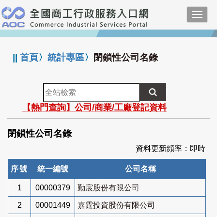
跳
Toggl
到
navig
主
:::
要
內
||
首頁
〉
統計專區
〉
閉鎖性公司名錄
容
全
站
【熱門查詢】公司/商業/工廠登記資料
檢
索
閉鎖性公司名錄
資料更新頻率：即時
序號
統一編號
公司名稱
1
00000379
勤宸股份有限公司
2
00001449
嘉霆投資股份有限公司