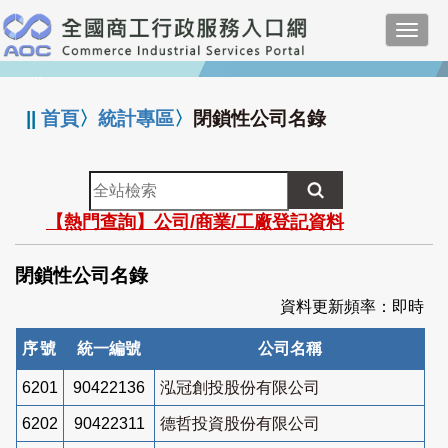
跳
Toggl
到
navig
主
:::
要
內
||
首頁
〉
統計專區
〉
閉鎖性公司名錄
容
全
站
【熱門查詢】公司/商業/工廠登記資料
檢
索
閉鎖性公司名錄
資料更新頻率：即時
序號
統一編號
公司名稱
6201
90422136
泓冠創投股份有限公司
6202
90422311
德哲投資股份有限公司