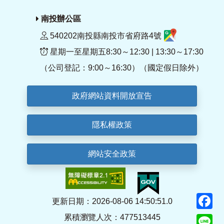
南投辦公區
540202南投縣南投市省府路4號
星期一至星期五8:30～12:30 | 13:30～17:30
（公司登記：9:00～16:30）（國定假日除外）
政府網站資料開放宣告
隱私權政策
網站安全政策
F
更新日期：2026-08-06 14:50:51.0
累積瀏覽人次：477513445
Li