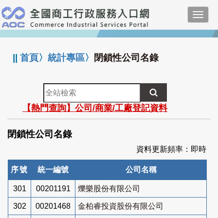
跳
Toggl
到
navig
主
:::
要
內
||
首頁
〉
統計專區
〉
閉鎖性公司名錄
容
全
站
【熱門查詢】公司/商業/工廠登記資料
檢
索
閉鎖性公司名錄
資料更新頻率：即時
序號
統一編號
公司名稱
301
00201191
爍樂股份有限公司
302
00201468
金柏睿投資股份有限公司