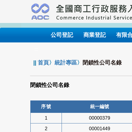
跳
到
主
要
內
公司登記
商業登記
有限
容
:::
||
首頁
〉
統計專區
〉
閉鎖性公司名錄
閉鎖性公司名錄
序號
統一編號
1
00000379
2
00001449