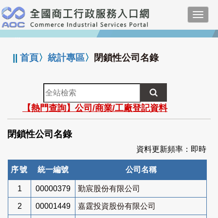
跳
Toggl
到
navig
主
:::
要
內
||
首頁
〉
統計專區
〉
閉鎖性公司名錄
容
全
站
【熱門查詢】公司/商業/工廠登記資料
檢
索
閉鎖性公司名錄
資料更新頻率：即時
序號
統一編號
公司名稱
1
00000379
勤宸股份有限公司
2
00001449
嘉霆投資股份有限公司