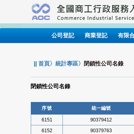
跳
到
主
要
內
公司登記
商業登記
有限
容
:::
||
首頁
〉
統計專區
〉
閉鎖性公司名錄
閉鎖性公司名錄
序號
統一編號
6151
90379412
6152
90379763