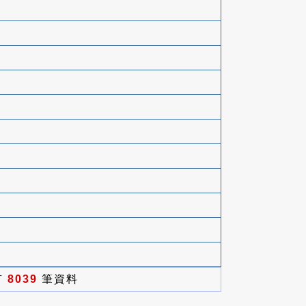
有
8039
筆資料