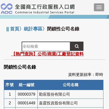
跳
Toggl
到
navig
主
:::
要
內
||
首頁
〉
統計專區
〉
閉鎖性公司名錄
容
全
站
【熱門查詢】公司/商業/工廠登記資料
檢
索
閉鎖性公司名錄
資料更新頻率：即時
序號
統一編號
公司名稱
1
00000379
勤宸股份有限公司
2
00001449
嘉霆投資股份有限公司