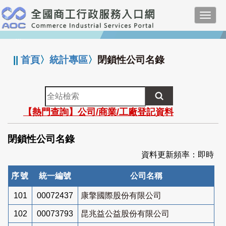
跳
Toggl
到
navig
主
:::
要
內
||
首頁
〉
統計專區
〉
閉鎖性公司名錄
容
全
站
【熱門查詢】公司/商業/工廠登記資料
檢
索
閉鎖性公司名錄
資料更新頻率：即時
序號
統一編號
公司名稱
101
00072437
康擎國際股份有限公司
102
00073793
昆兆益公益股份有限公司