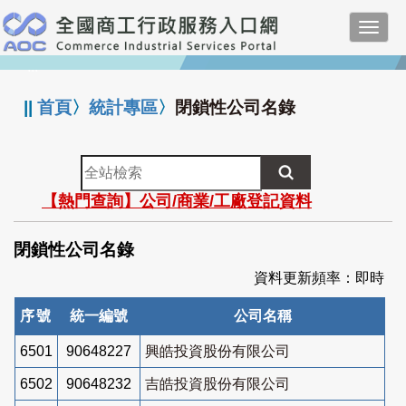
跳
Toggl
到
navig
主
:::
要
內
||
首頁
〉
統計專區
〉
閉鎖性公司名錄
容
全
站
【熱門查詢】公司/商業/工廠登記資料
檢
索
閉鎖性公司名錄
資料更新頻率：即時
序號
統一編號
公司名稱
6501
90648227
興皓投資股份有限公司
6502
90648232
吉皓投資股份有限公司