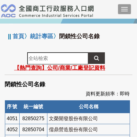
跳
Toggl
到
navig
主
:::
要
內
||
首頁
〉
統計專區
〉
閉鎖性公司名錄
容
全
站
【熱門查詢】公司/商業/工廠登記資料
檢
索
閉鎖性公司名錄
資料更新頻率：即時
序號
統一編號
公司名稱
4051
82850275
文榮開發股份有限公司
4052
82850704
儒鼎營造股份有限公司