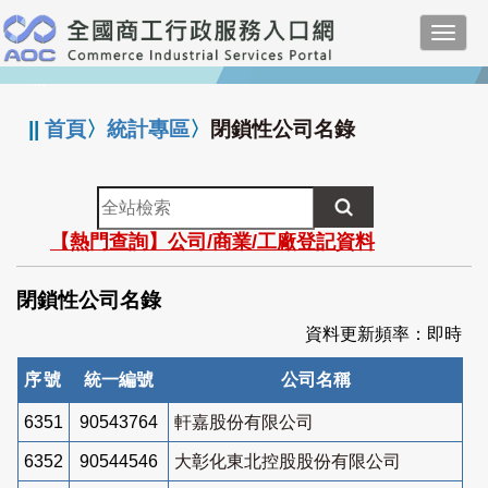
跳
Toggl
到
navig
主
:::
要
內
||
首頁
〉
統計專區
〉
閉鎖性公司名錄
容
全
站
【熱門查詢】公司/商業/工廠登記資料
檢
索
閉鎖性公司名錄
資料更新頻率：即時
序號
統一編號
公司名稱
6351
90543764
軒嘉股份有限公司
6352
90544546
大彰化東北控股股份有限公司