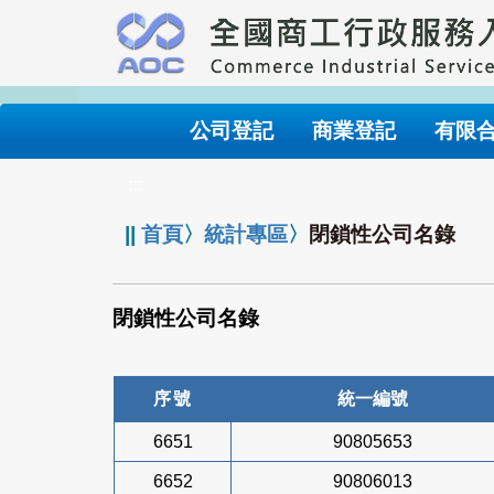
跳
到
主
要
內
公司登記
商業登記
有限
容
:::
||
首頁
〉
統計專區
〉
閉鎖性公司名錄
閉鎖性公司名錄
序號
統一編號
6651
90805653
6652
90806013