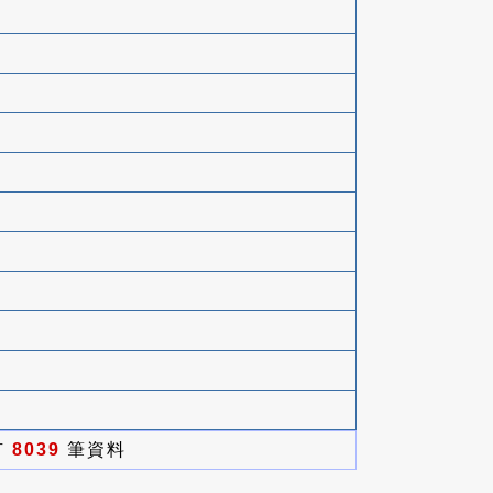
有
8039
筆資料