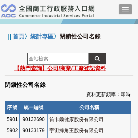
跳
Toggl
到
navig
主
:::
要
內
||
首頁
〉
統計專區
〉
閉鎖性公司名錄
容
全
站
【熱門查詢】公司/商業/工廠登記資料
檢
索
閉鎖性公司名錄
資料更新頻率：即時
序號
統一編號
公司名稱
5901
90132690
笛卡爾健康股份有限公司
5902
90133179
宇宙摔角王股份有限公司