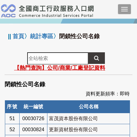
跳
Toggl
到
navig
主
:::
要
內
||
首頁
〉
統計專區
〉
閉鎖性公司名錄
容
全
站
【熱門查詢】公司/商業/工廠登記資料
檢
索
閉鎖性公司名錄
資料更新頻率：即時
序號
統一編號
公司名稱
51
00030726
富茂資本股份有限公司
52
00030824
更新資材股份有限公司