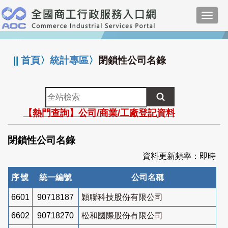
跳
Toggl
到
navig
主
:::
要
內
||
首頁
〉
統計專區
〉
閉鎖性公司名錄
容
全
站
【熱門查詢】公司/商業/工廠登記資料
檢
索
閉鎖性公司名錄
資料更新頻率：即時
序號
統一編號
公司名稱
6601
90718187
穎聯科技股份有限公司
6602
90718270
松和國際股份有限公司